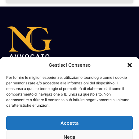
Gestisci Consenso
Contatti
Per fornire le migliori esperienze, utilizziamo tecnologie come i cookie
Vicolo Mungis 14, 10043 Orbassano Torino, Italia
per memorizzare e/o accedere alle informazioni del dispositivo. Il
+39 349 120 9858
consenso a queste tecnologie ci permetterà di elaborare dati come il
comportamento di navigazione o ID unici su questo sito. Non
info@avvocatonoemiadelegirardi.it
acconsentire o ritirare il consenso può influire negativamente su alcune
Si riceve su appuntamento a Torino
caratteristiche e funzioni.
Documentazioni
Accetta
Privacy Policy
Cookie Policy
Nega